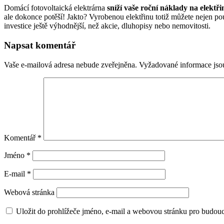
Domácí fotovoltaická elektrárna
sníží vaše roční náklady na elektř
ale dokonce potěší! Jakto? Vyrobenou elektřinu totiž můžete nejen použ
investice ještě výhodnější, než akcie, dluhopisy nebo nemovitosti.
Napsat komentář
Vaše e-mailová adresa nebude zveřejněna.
Vyžadované informace js
Komentář
*
Jméno
*
E-mail
*
Webová stránka
Uložit do prohlížeče jméno, e-mail a webovou stránku pro budou