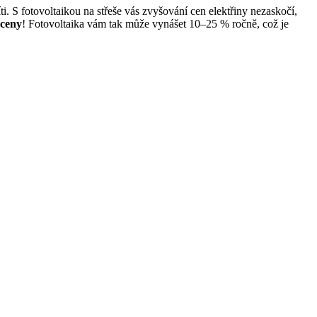
íti. S fotovoltaikou na střeše vás zvyšování cen elektřiny nezaskočí,
 ceny
! Fotovoltaika vám tak může vynášet 10–25 % ročně, což je