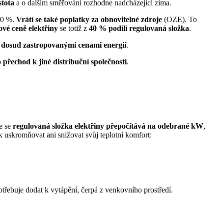
stota
a o dalším směřování rozhodne nadcházející zima.
30 %.
Vrátí se také poplatky za obnovitelné zdroje
(OZE). To
ové ceně elektřiny
se totiž z
40 % podílí regulovaná složka
.
 dosud zastropovanými cenami
energií
.
 přechod k jiné distribuční společnosti
.
e se
regulovaná složka elektřiny přepočítává na odebrané kW
,
 uskromňovat ani snižovat svůj teplotní komfort:
 potřebuje dodat k vytápění, čerpá z venkovního prostředí.