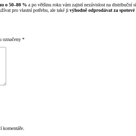
inu o 50–80 %
a po většinu roku vám zajistí nezávislost na distribuční s
ívat pro vlastní potřebu, ale také ji
výhodně odprodávat za spotové
ou označeny
*
cí komentáře.