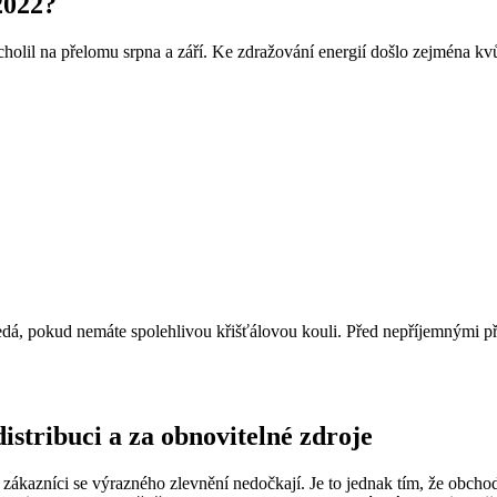
2022?
holil na přelomu srpna a září. Ke zdražování energií došlo zejména kvů
 nedá, pokud nemáte spolehlivou křišťálovou kouli. Před nepříjemnými 
istribuci a za obnovitelné zdroje
 zákazníci se výrazného zlevnění nedočkají. Je to jednak tím, že obchod