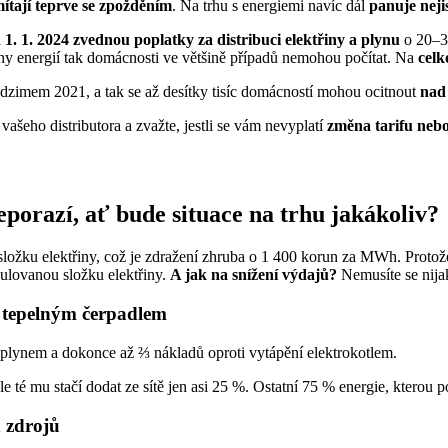
tají teprve se zpožděním
. Na trhu s energiemi navíc dál
panuje neji
 1. 1. 2024 zvednou poplatky za distribuci elektřiny a plynu
o 20–
ny energií tak domácnosti ve většině případů nemohou počítat. Na
celk
dzimem 2021, a tak se až desítky tisíc domácností mohou ocitnout
nad
 vašeho distributora a zvažte, jestli se vám nevyplatí
změna tarifu nebo
neporazí, ať bude situace na trhu jakákoliv?
ložku elektřiny, což je zdražení zhruba o 1 400 korun za MWh. Protož
egulovanou složku elektřiny.
A jak na snížení výdajů?
Nemusíte se nijak
í tepelným čerpadlem
 plynem a dokonce až ⅔ nákladů oproti vytápění elektrokotlem.
ale té mu stačí dodat ze sítě jen asi 25 %. Ostatní 75 % energie, kterou
h zdrojů