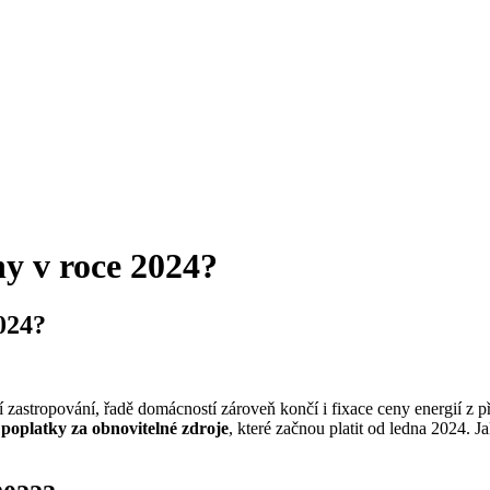
ny v roce 2024?
2024?
zastropování, řadě domácností zároveň končí i fixace ceny energií z př
poplatky za obnovitelné zdroje
, které začnou platit od ledna 2024. J