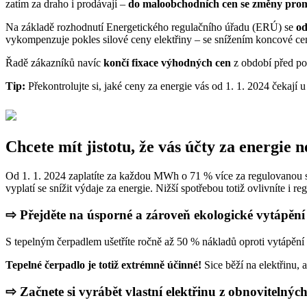
zatím za draho i prodávají –
do maloobchodních cen se změny promí
Na základě rozhodnutí Energetického regulačního úřadu (ERÚ) se
od
vykompenzuje pokles silové ceny elektřiny – se snížením koncové ce
Řadě zákazníků navíc
končí fixace výhodných cen
z období před po
Tip:
Překontrolujte si, jaké ceny za energie vás od 1. 1. 2024 čekají u
Chcete mít jistotu, že vás účty za energie 
Od 1. 1. 2024 zaplatíte za každou MWh o 71 % více za regulovanou s
vyplatí se snížit výdaje za energie. Nižší spotřebou totiž ovlivníte i r
⇨ Přejděte na úsporné a zároveň ekologické vytápěn
S tepelným čerpadlem ušetříte ročně až 50 % nákladů oproti vytápění
Tepelné čerpadlo je totiž extrémně účinné!
Sice běží na elektřinu, 
⇨ Začnete si vyrábět vlastní elektřinu z obnovitelnýc