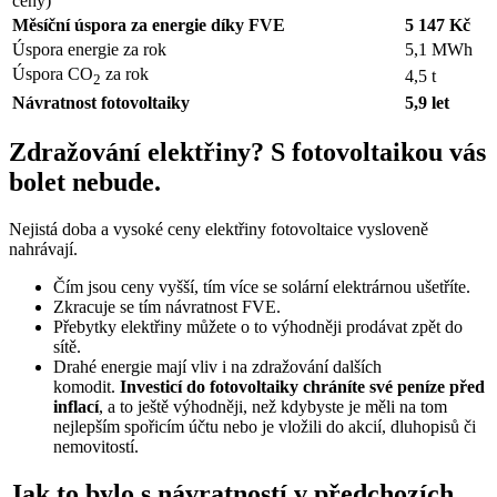
ceny)
Měsíční úspora za energie díky FVE
5 147 Kč
Úspora energie za rok
5,1 MWh
Úspora CO
za rok
4,5 t
2
Návratnost fotovoltaiky
5,9 let
Zdražování elektřiny? S fotovoltaikou vás
bolet nebude.
Nejistá doba a vysoké ceny elektřiny fotovoltaice vysloveně
nahrávají.
Čím jsou ceny vyšší, tím více se solární elektrárnou ušetříte.
Zkracuje se tím návratnost FVE.
Přebytky elektřiny můžete o to výhodněji prodávat zpět do
sítě.
Drahé energie mají vliv i na zdražování dalších
komodit.
Investicí do fotovoltaiky
chráníte své peníze před
inflací
, a to ještě výhodněji, než kdybyste je měli na tom
nejlepším spořicím účtu nebo je vložili do akcií, dluhopisů či
nemovitostí.
Jak to bylo s návratností v předchozích