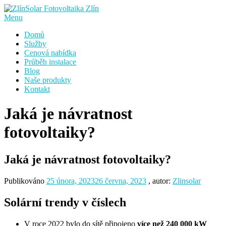
Přeskočit
na
Menu
obsah
Domů
Služby
Cenová nabídka
Průběh instalace
Blog
Naše produkty
Kontakt
Jaká je návratnost
fotovoltaiky?
Jaká je návratnost fotovoltaiky?
Publikováno
25 února, 2023
26 června, 2023
, autor:
Zlinsolar
Solární trendy v číslech
V roce 2022 bylo do sítě připojeno
více než 240 000 kW