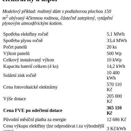
Modelový příklad: rodinný dům s podlahovou plochou 150
2
m
obývaný 4člennou rodinou, částečně zateplený, vytápění
plynovým atmosférickým kotlem.
Spotřeba elektřiny ročně
5,1 MWh
Spotřeba plynu ročně
33,4 MWh
Počet panelů
20 ks
Výkon panelů
500 Wp
Celkový instalovaný výkon
10 kWp
Kapacita baterií celkem (4 ks)
14,2 kWh
10 400
Solární zisk ročně
kWh
570 110
Cena fotovoltaické elektrárny
Kč
205 000
Výše dotace
Kč
365 110
Cena FVE po odečtení dotace
Kč
Původní měsíční platba za energie
12 686 Kč
Cena výkupu elektřiny (lze odprodávat i za výhodnější
3 Kč/kWh