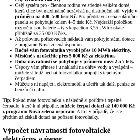
Celý systém pro 4člennou rodinu ve středně velkém domě,
která chce být maximálně nezávislá na distribuční síti,
vyjde v
průměru na 400–500 tisíc Kč
. Pro představu: cena solárního
panelu se pohybuje kolem 4–5 tisíc Kč. Nejdražší položkou
rozpočtu jsou baterie – ty s kapacitou 3,55 kWh získáte
přibližně za 35 000 Kč/ks.
Až polovinu pořizovacích nákladů vám pokryje státní dotace
z programu Nová zelená úsporám.
Ročně vám fotovoltaika vyrobí přes 10 MWh elektřiny.
Měsíčně s ní ušetříte přes 5 000 Kč za elektřinu.
Doba návratnosti se pohybuje v průměru mezi 2 a 7 lety.
Úspory vám přinese i u nákladů na ohřev vody a vytápění –
můžete si totiž nechat fotovoltaiku propojit s tepelným
čerpadlem.
Můžete s ní napájet i elektromobil a ušetřit tak další peníze za
benzín či naftu.
Tip:
Pokud máte fotovoltaiku a následně si pořídíte i tepelné
čerpadlo, které k ní připojíte,
můžete čerpat dotaci až 140 000 Kč
z programu Nová zelená úsporám
. A to i v případě, že jste
předtím už získali dotaci na pořízení fotovoltaiky.
Výpočet návratnosti fotovoltaické
elektrárny a úspor