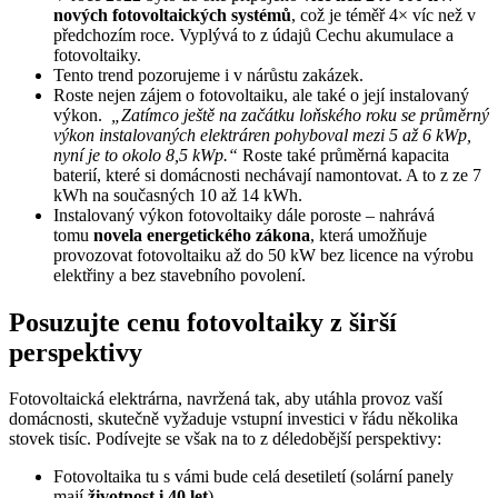
nových fotovoltaických systémů
, což je téměř 4× víc než v
předchozím roce. Vyplývá to z údajů Cechu akumulace a
fotovoltaiky.
Tento trend pozorujeme i v nárůstu zakázek.
Roste nejen zájem o fotovoltaiku, ale také o její instalovaný
výkon.
„Zatímco ještě na začátku loňského roku se průměrný
výkon instalovaných elektráren pohyboval mezi 5 až 6 kWp,
nyní je to okolo 8,5 kWp.“
Roste také průměrná kapacita
baterií, které si domácnosti nechávají namontovat. A to z ze 7
kWh na současných 10 až 14 kWh.
Instalovaný výkon fotovoltaiky dále poroste – nahrává
tomu
novela energetického zákona
, která umožňuje
provozovat fotovoltaiku až do 50 kW bez licence na výrobu
elektřiny a bez stavebního povolení.
Posuzujte cenu fotovoltaiky z širší
perspektivy
Fotovoltaická elektrárna, navržená tak, aby utáhla provoz vaší
domácnosti, skutečně vyžaduje vstupní investici v řádu několika
stovek tisíc. Podívejte se však na to z déledobější perspektivy:
Fotovoltaika tu s vámi bude celá desetiletí (solární panely
mají
životnost i 40 let
).